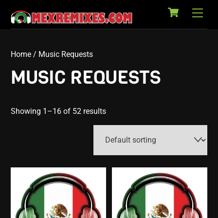
Cart
Skip
Back
Men
to
To
content
Top
Home
/ Music Requests
MUSIC REQUESTS
Showing 1–16 of 52 results