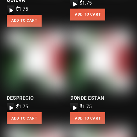
QUIERA
A
$
1.75
A
$
1.75
u
ADD TO CART
u
d
ADD TO CART
d
i
i
o
o
P
P
l
l
a
a
y
y
e
e
r
r
DESPRECIO
DONDE ESTAN
A
$
1.75
A
$
1.75
u
u
ADD TO CART
ADD TO CART
d
d
i
i
o
o