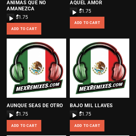
ANIMAS QUE NO
AQUEL AMOR
AMANEZCA
A
$
1.75
A
$
1.75
u
ADD TO CART
u
d
ADD TO CART
d
i
i
o
o
P
P
l
l
a
a
y
y
e
e
r
r
AUNQUE SEAS DE OTRO
BAJO MIL LLAVES
A
$
1.75
A
$
1.75
u
u
ADD TO CART
ADD TO CART
d
d
i
i