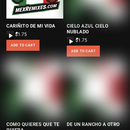
e
e
r
r
CARIÑITO DE MI VIDA
CIELO AZUL CIELO
NUBLADO
A
$
1.75
A
$
1.75
u
ADD TO CART
u
d
ADD TO CART
d
i
i
o
o
P
P
l
l
a
a
y
y
e
e
r
r
COMO QUIERES QUE TE
DE UN RANCHO A OTRO