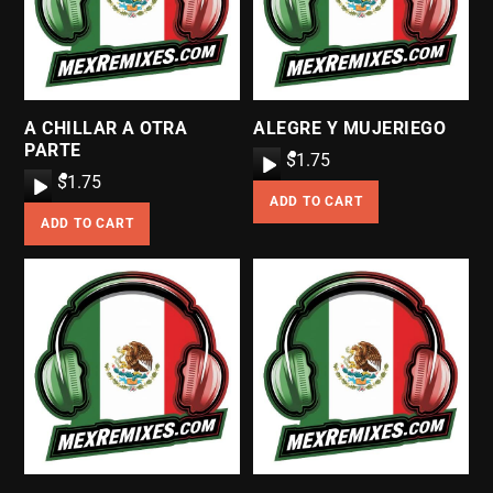
A CHILLAR A OTRA
ALEGRE Y MUJERIEGO
PARTE
A
$
1.75
A
$
1.75
u
ADD TO CART
u
d
ADD TO CART
d
i
i
o
o
P
P
l
l
a
a
y
y
e
e
r
r