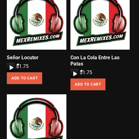
Señor Locutor
Con La Cola Entre Las
Patas
A
$
1.75
A
$
1.75
u
ADD TO CART
u
d
ADD TO CART
d
i
i
o
o
P
P
l
l
a
a
y
y
e