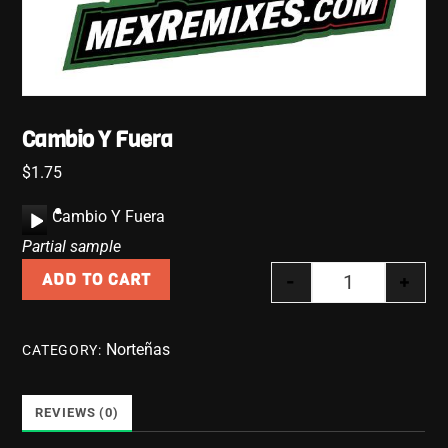
Cambio Y Fuera
$
1.75
A
Cambio Y Fuera
u
Partial sample
d
-
+
ADD TO CART
i
Cambio Y Fuer
o
P
Norteñas
CATEGORY:
l
a
y
REVIEWS (0)
e