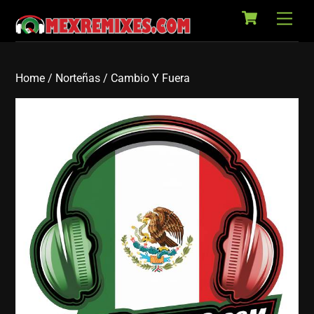
Cart
Skip
Back
Men
to
To
content
Top
Home
/
Norteñas
/ Cambio Y Fuera